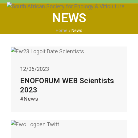
Skip
Open
Close
to
NEWS
mobile
mobile
content
menu
menu
Home
»
News
12/06/2023
ENOFORUM WEB Scientists
2023
#News